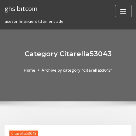
Skip
ghs bitcoin
to
content
asesor financiero td ameritrade
Category Citarella53043
Home
Archive by category "Citarella53043"
Citarella53043