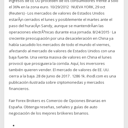
ingresos de EE UU proceden de los consumidores frente a solo
el 36% en la zona euro. 10/29/2012 · NUEVA YORK, 29 oct
(Reuters) - Los mercados de valores de Estados Unidos
estarÃ¡n cerrados el lunes y posiblemente el martes ante el
paso del huracÃ¡n Sandy, aunque se mantendrÃ­an las
operaciones electrÃ³nicas durante esa jornada. 8/24/2015 · La
creciente preocupación por una desaceleración en China ya
había sacudido los mercados de todo el mundo el viernes,
afectando al mercado de valores de Estados Unidos con una
baja fuerte. Una venta masiva de valores en China el lunes
provocó que prosiguiera la corrida. Aquí, los inversores
también quieren vender. El mercado de valores de EE. UU.
cierra a la baja. 28 de Junio de 2017 . 1286 1k. ihodl.com es una
publicación ilustrada sobre criptomonedas y mercados
financieros.
Fair Forex Brokers es Comercio de Opciones Binarias en
España. Obtenga reseñas, señales y guías de auto
negociación de los mejores brókeres binarios.