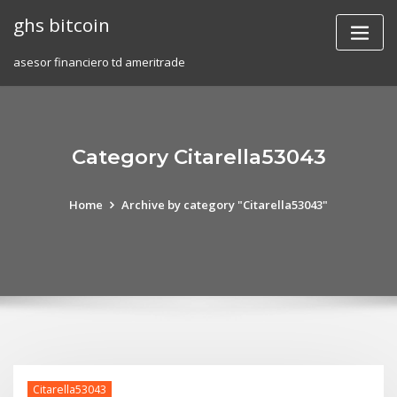
Skip
ghs bitcoin
to
content
asesor financiero td ameritrade
Category Citarella53043
Home
Archive by category "Citarella53043"
Citarella53043