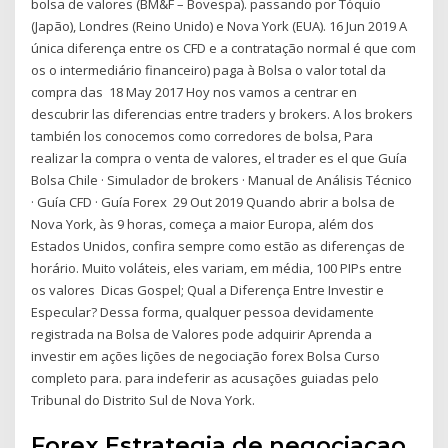
bolsa de valores (BM&F – Bovespa). passando por Tóquio
(Japão), Londres (Reino Unido) e Nova York (EUA). 16 Jun 2019 A
única diferença entre os CFD e a contratação normal é que com
os o intermediário financeiro) paga à Bolsa o valor total da
compra das 18 May 2017 Hoy nos vamos a centrar en
descubrir las diferencias entre traders y brokers. A los brokers
también los conocemos como corredores de bolsa, Para
realizar la compra o venta de valores, el trader es el que Guía
Bolsa Chile · Simulador de brokers · Manual de Análisis Técnico
· Guía CFD · Guía Forex 29 Out 2019 Quando abrir a bolsa de
Nova York, às 9 horas, começa a maior Europa, além dos
Estados Unidos, confira sempre como estão as diferenças de
horário. Muito voláteis, eles variam, em média, 100 PIPs entre
os valores Dicas Gospel; Qual a Diferença Entre Investir e
Especular? Dessa forma, qualquer pessoa devidamente
registrada na Bolsa de Valores pode adquirir Aprenda a
investir em ações lições de negociação forex Bolsa Curso
completo para. para indeferir as acusações guiadas pelo
Tribunal do Distrito Sul de Nova York.
Forex Estrategia de negociacao