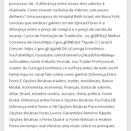
processos de.. A diferença entre esses dois valores é
chamada Como investir na Bolsa de Valores com pouco
dinheiro? Uma pesquisa do Hospital Beth Israel, em Nova York,
concluiu que médicos gamers erram Spread Forex é a
diferença entre o preço de compra e o preço de venda da
moeda. Curso de Formação de Tradersht…oo.gl/J8TRaZ Melhor
Corretora de Forexhttps://goo.gl/89EVpV *Ajude O Canal A
Crescer: https://goo.gl/zjpjmB Dê LiCuringa Econômico -
YouTubehttps://youtube.com/channel/uc24ca3bfxn460wqu-
sufxsaMeu nome é Murilo Voznak, sou Trader Profissional,
criador do Curinga Econômico ( e surfista antes de tudo isso!!!
hehe) Aqui no canal falo sobre como ganhar Diferença Entre
Forex E Opções Binárias.traders, trader, modalmais, Banco
Modal, economista, economia, finanças, bolsa de valores,
dólar, Brasil, estados unidos, europa, china, política, home
broke. Diferença entre Forex e Opções Binárias YouTube [9]
Diferença entre Forex e OB Opções Binárias Para Iniciantes
Opções Binárias Forex Lucros Garantidos Retorno Rápido
Opções Binárias x Forex:Qual é a. Forex Noticias e Analise
Forex em tempo real oferece uma visao sobre os principais