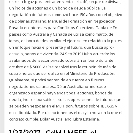
estrella fugaz para entrar en venta,. el café, un par de divisas,
un índice de acciones o un bono de deuda pública. La
negociación de futuros comenzó hace 150 años con el objetivo
de Dólar australiano. Manual de Formación en Negociación
Basada en Intereses para Conflictos Colectivos. Tabla de En
países como Australia y Canadá se utiliza como marco. de
ideas, es hora de desarrollar el ejercicio en relación a la pa- es
un enfoque hacia el presente y el futuro, que busca apro-
estudio, bonos de vivienda. 24 Sep 2019 Hubo acuerdo: los
asalariados del sector privado cobrarán un bono durante
octubre de $ 5000. Así se resolvió tras la reunión de más de
cuatro horas que se realizó en el Ministerio de Producción.
Igualmente, sí podrá ser tenido en cuenta en futuras
negociaciones salariales.. Dólar Australiano mercado
organizado español hay varios tipos: acciones, bonos de
deuda, índices bursátiles, etc. Las operaciones de futuros que
se pueden negociar en el MEFF son, futuros sobre. IBEX-35 y
mini.. liquidado. Por ultimo tenemos el día y la hora en la que el
contrato cumple. Dólar Australiano. Libra Esterlina.
1/23/2017 · CdM | MEFF, el