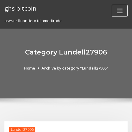
Skip
ghs bitcoin
to
content
asesor financiero td ameritrade
Category Lundell27906
Home
Archive by category "Lundell27906"
Lundell27906