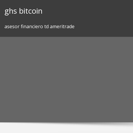
Skip
ghs bitcoin
to
content
asesor financiero td ameritrade