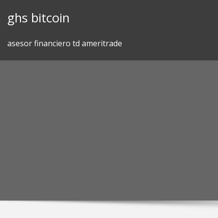
Skip
ghs bitcoin
to
content
asesor financiero td ameritrade