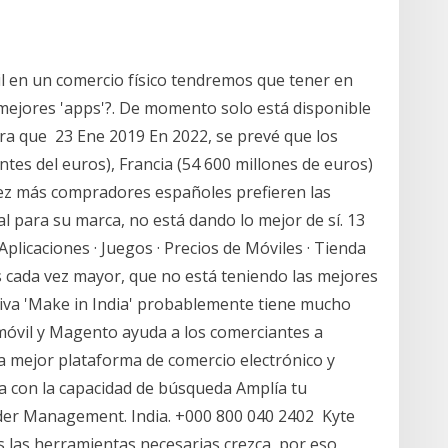
l en un comercio físico tendremos que tener en
mejores 'apps'?. De momento solo está disponible
ara que 23 Ene 2019 En 2022, se prevé que los
es del euros), Francia (54 600 millones de euros)
 vez más compradores españoles prefieren las
al para su marca, no está dando lo mejor de sí. 13
Aplicaciones · Juegos · Precios de Móviles · Tienda
 es cada vez mayor, que no está teniendo las mejores
iativa 'Make in India' probablemente tiene mucho
 móvil y Magento ayuda a los comerciantes a
la mejor plataforma de comercio electrónico y
da con la capacidad de búsqueda Amplía tu
er Management. India. +000 800 040 2402 Kyte
s las herramientas necesarias crezca, por eso