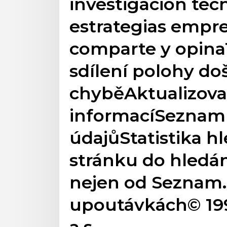
investigación tecn
estrategias empres
comparte y opina
sdílení polohy do
chyběAktualizova
informacíSezna
údajůStatistika h
stránku do hledán
nejen od Seznam.c
upoutávkách© 19
a.s.