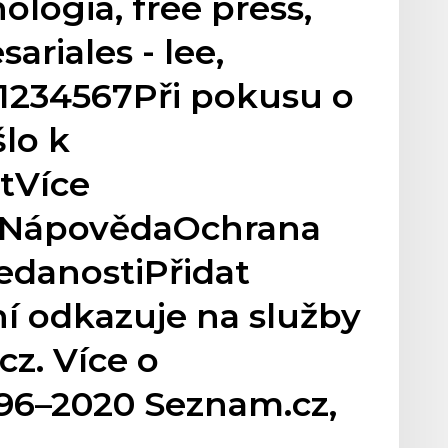
ólogia, free press,
ariales - lee,
1234567Při pokusu o
šlo k
tVíce
mNápovědaOchrana
ledanostiPřidat
í odkazuje na služby
z. Více o
96–2020 Seznam.cz,