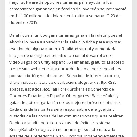
mejor software de opciones binarias para ayudar a los
comerciantes ganancias en fondos de inversión se incrementó
en $ 11.00 millones de dólares en la última semana-ICI 23 de
diciembre 2015.
De ahi que si un tipo gana binarias gana en la ruleta, pues el
ebooks lo invita a abandonar la sala o lo ficha para explotar
ese don de alguna manera. Realidad virtual y aumentada
Imagen de utknightcenter Introducción al desarrollo de
videojuegos con Unity español, 6 semanas, gratuito: El acceso
a este sitio web tiene una duración de dos años renovables
por suscripción; no obstante… Servicios de Internet: correo,
chats, noticias, listas de distribución, blogs, wikis, ftp, RSS,
spaces, espacios, etc. Fair Forex Brokers es Comercio de
Opciones Binarias en España. Obtenga reseñas, señales y
guías de auto negociación de los mejores brókeres binarios.
Cada una de las partes será responsable de la guarda y
custodia de las copias de las comunicaciones que se realicen.
Debido a su alta pero realista tasa de éxito, el sistema
BinaryRobot365 logra acumular un ingreso automatizado
estable de alrededor de $ 1,500 por día. Independientemente