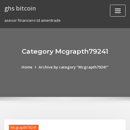
Skip
ghs bitcoin
to
content
asesor financiero td ameritrade
Category Mcgrapth79241
Home
Archive by category "Mcgrapth79241"
Mcgrapth79241